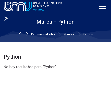
Skip to navigation
Skip to login form
Salta al contenido principal
Skip to accessibility options
Skip to footer
Skip accessibility options
Marca - Python
Inicio
Páginas del sitio
Marcas
Python
Python
No hay resultados para "Python"