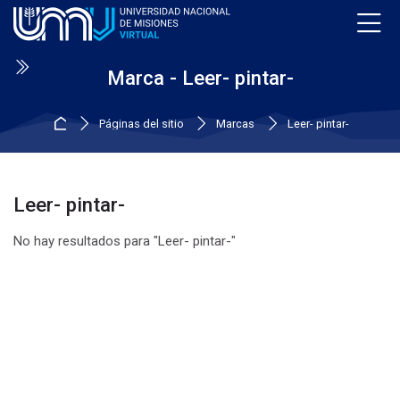
Skip to navigation
Skip to login form
Salta al contenido principal
Skip to accessibility options
Skip to footer
Skip accessibility options
Marca - Leer- pintar-
Página Principal
Páginas del sitio
Marcas
Leer- pintar-
Leer- pintar-
No hay resultados para "Leer- pintar-"