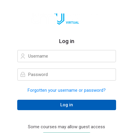
Skip to navigation
Skip to login form
Skip to main content
Skip to accessibility options
Skip to footer
Skip accessibility options
Log in
Username
Password
Forgotten your username or password?
Log in
Some courses may allow guest access